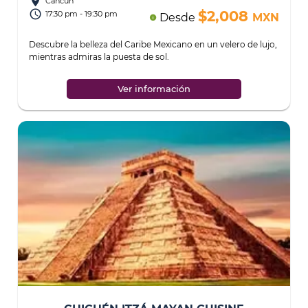
place
Cancún
access_time
$2,008
17:30 pm - 19:30 pm
Desde
MXN
info
Descubre la belleza del Caribe Mexicano en un velero de lujo,
mientras admiras la puesta de sol.
...
Ver información