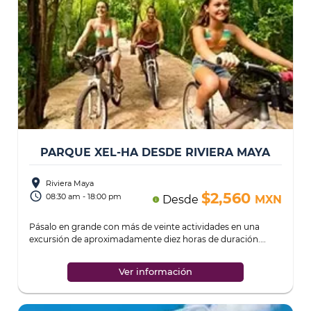
PARQUE XEL-HA DESDE RIVIERA MAYA
place
Riviera Maya
access_time
$2,560
08:30 am - 18:00 pm
Desde
MXN
info
Pásalo en grande con más de veinte actividades en una
excursión de aproximadamente diez horas de duración.
Diviértete en un día lleno de aventur
...
Ver información