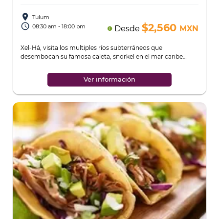
place
Tulum
access_time
$2,560
08:30 am - 18:00 pm
Desde
MXN
info
Xel-Há, visita los multiples ríos subterráneos que
desembocan su famosa caleta, snorkel en el mar caribe
disfruta de una comida buffet.
...
Ver información