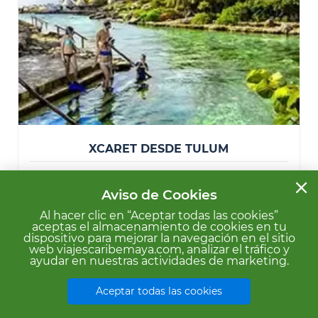
XCARET DESDE TULUM
$ 3,481 MXN
place
Tulum
close
Aviso de Cookies
access_time
$3,307
08:30 am - 21:00 pm
Desde
MXN
info
Al hacer clic en “Aceptar todas las cookies”
Conoce el Parque Xcaret en uno de los destinos más
aceptas el almacenamiento de cookies en tu
dispositivo para mejorar la navegación en el sitio
importantes del mundo, Cancún, disfruta de más de 50
web viajescaribemaya.com, analizar el tráfico y
actividades que incluyen ríos subterráneo
...
ayudar en nuestras actividades de marketing.
Ver información
Aceptar todas las cookies