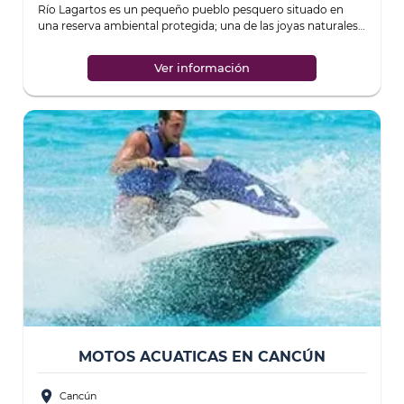
Río Lagartos es un pequeño pueblo pesquero situado en
una reserva ambiental protegida; una de las joyas naturales
de la península de Yucatán. Las
...
Ver información
MOTOS ACUATICAS EN CANCÚN
place
Cancún