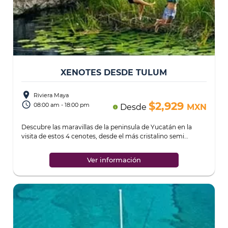
XENOTES DESDE TULUM
place
Riviera Maya
access_time
$2,929
08:00 am - 18:00 pm
Desde
MXN
info
Descubre las maravillas de la peninsula de Yucatán en la
visita de estos 4 cenotes, desde el más cristalino semi
abierto hasta el misteriosos cenote
...
Ver información