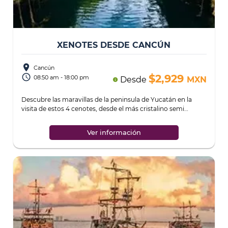
XENOTES DESDE CANCÚN
place
Cancún
access_time
$2,929
08:50 am - 18:00 pm
Desde
MXN
info
Descubre las maravillas de la peninsula de Yucatán en la
visita de estos 4 cenotes, desde el más cristalino semi
abierto hasta el misteriosos cenote
...
Ver información