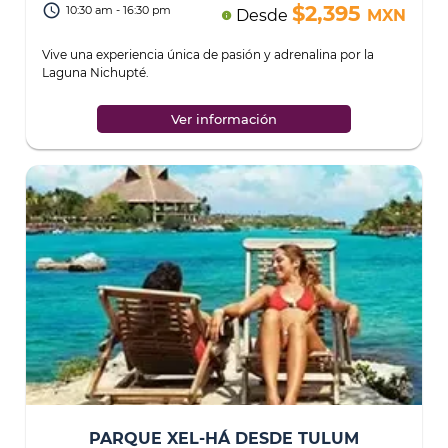
access_time
$2,395
10:30 am - 16:30 pm
Desde
MXN
info
Vive una experiencia única de pasión y adrenalina por la
Laguna Nichupté.
...
Ver información
PARQUE XEL-HÁ DESDE TULUM