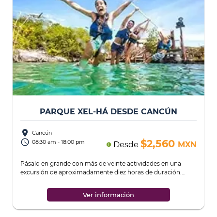
PARQUE XEL-HÁ DESDE CANCÚN
place
Cancún
access_time
$2,560
08:30 am - 18:00 pm
Desde
MXN
info
Pásalo en grande con más de veinte actividades en una
excursión de aproximadamente diez horas de duración.
Diviértete en un día lleno de aventur
...
Ver información