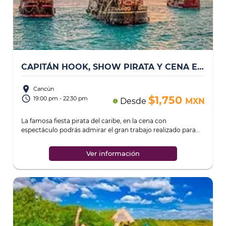
CAPITÁN HOOK, SHOW PIRATA Y CENA EN BARCO
place
Cancún
access_time
$1,750
19:00 pm - 22:30 pm
Desde
MXN
info
La famosa fiesta pirata del caribe, en la cena con
espectáculo podrás admirar el gran trabajo realizado para
convertir un barco real en un auténtic
...
Ver información