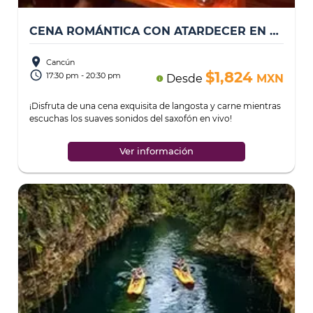
CENA ROMÁNTICA CON ATARDECER EN CANCÚN
place
Cancún
access_time
$1,824
17:30 pm - 20:30 pm
Desde
MXN
info
¡Disfruta de una cena exquisita de langosta y carne mientras
escuchas los suaves sonidos del saxofón en vivo!
...
Ver información