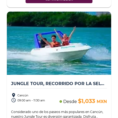
JUNGLE TOUR, RECORRIDO POR LA SELVA + CEREMONIA MAYA DESDE CANCÚN
place
Cancún
access_time
$1,033
09:00 am - 11:30 am
Desde
MXN
info
Considerado uno de los paseos más populares en Cancún,
nuestro Jungle Tour es diversión garantizada. Disfruta