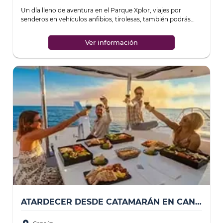
Un día lleno de aventura en el Parque Xplor, viajes por
senderos en vehículos anfibios, tirolesas, también podrás
nadar, conducir y volar, y si tu
...
Ver información
ATARDECER DESDE CATAMARÁN EN CANCÚN