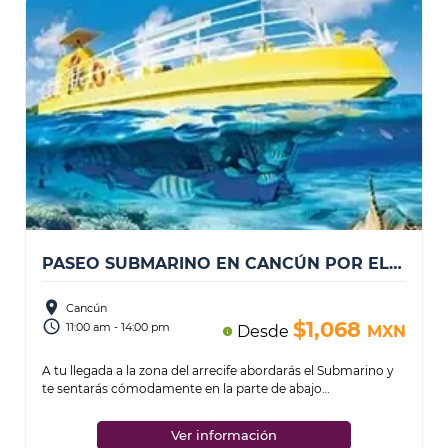
PASEO SUBMARINO EN CANCÚN POR EL ARRECIFE SUBSEE EXPLORER
place
Cancún
access_time
$1,068
11:00 am - 14:00 pm
Desde
MXN
info
A tu llegada a la zona del arrecife abordarás el Submarino y
te sentarás cómodamente en la parte de abajo
completamente climatizada. Los guías bil
...
Ver información