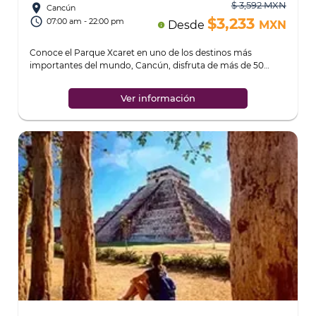
$ 3,592 MXN
place
Cancún
access_time
$3,233
07:00 am - 22:00 pm
Desde
MXN
info
Conoce el Parque Xcaret en uno de los destinos más
importantes del mundo, Cancún, disfruta de más de 50
actividades que incluyen ríos subterráneo
...
Ver información