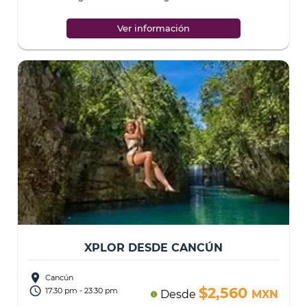
manejando esta embarcación diseñada
...
Ver información
XPLOR DESDE CANCÚN
place
Cancún
access_time
$2,560
17:30 pm - 23:30 pm
Desde
MXN
info