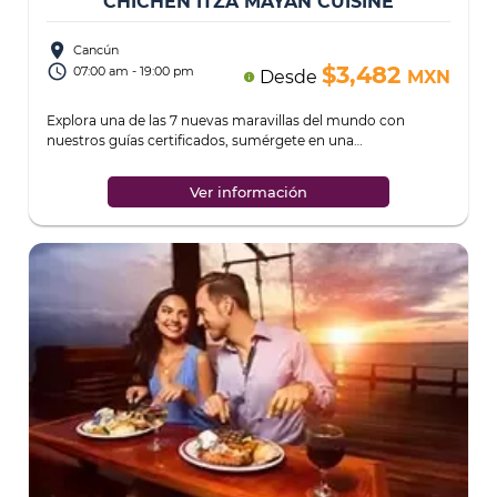
CHICHÉN ITZÁ MAYAN CUISINE
place
Cancún
access_time
$3,482
07:00 am - 19:00 pm
Desde
MXN
info
Explora una de las 7 nuevas maravillas del mundo con
nuestros guías certificados, sumérgete en una
demostración gastronómica que fusiona tradició
...
Ver información