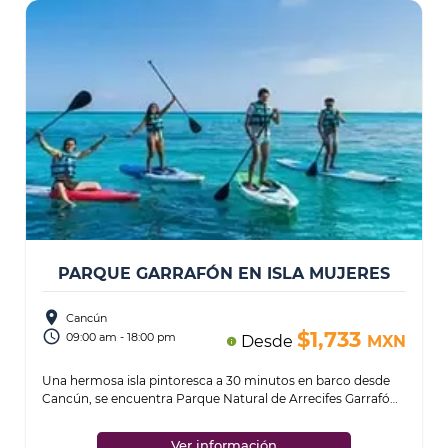
PARQUE GARRAFÓN EN ISLA MUJERES
place
Cancún
access_time
$1,733
09:00 am - 18:00 pm
Desde
MXN
info
Una hermosa isla pintoresca a 30 minutos en barco desde
Cancún, se encuentra Parque Natural de Arrecifes Garrafón.
Parque Garrafón es un espacio na
...
Ver información