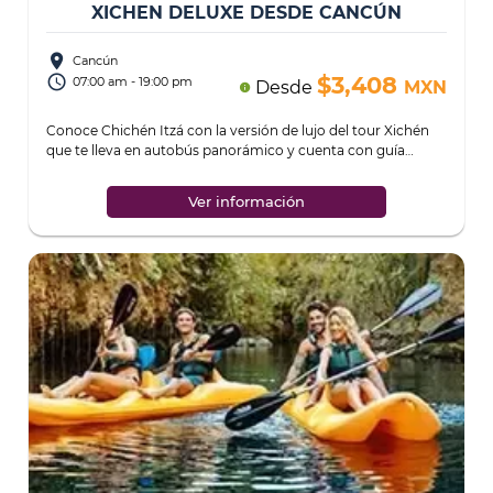
XICHEN DELUXE DESDE CANCÚN
place
Cancún
access_time
$3,408
07:00 am - 19:00 pm
Desde
MXN
info
Conoce Chichén Itzá con la versión de lujo del tour Xichén
que te lleva en autobús panorámico y cuenta con guía
certificado durante todo el rec
...
Ver información