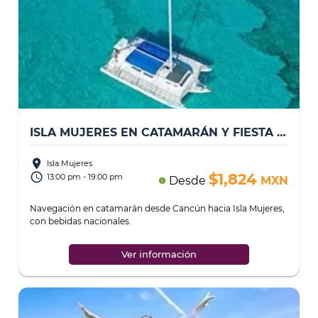
ISLA MUJERES EN CATAMARÁN Y FIESTA SOLO PARA ADULTOS
place
Isla Mujeres
access_time
$1,824
13:00 pm - 19:00 pm
Desde
MXN
info
Navegación en catamarán desde Cancún hacia Isla Mujeres,
con bebidas nacionales.
...
Ver información