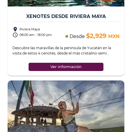
XENOTES DESDE RIVIERA MAYA
place
Riviera Maya
access_time
$2,929
08:00 am - 18:00 pm
Desde
MXN
info
Descubre las maravillas de la peninsula de Yucatán en la
visita de estos 4 cenotes, desde el más cristalino semi
abierto hasta el misteriosos cenote
...
Ver información