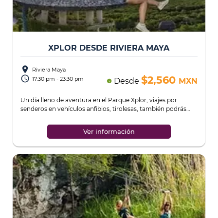
XPLOR DESDE RIVIERA MAYA
place
Riviera Maya
access_time
$2,560
17:30 pm - 23:30 pm
Desde
MXN
info
Un día lleno de aventura en el Parque Xplor, viajes por
senderos en vehículos anfibios, tirolesas, también podrás
nadar, conducir y volar, y si tu
...
Ver información