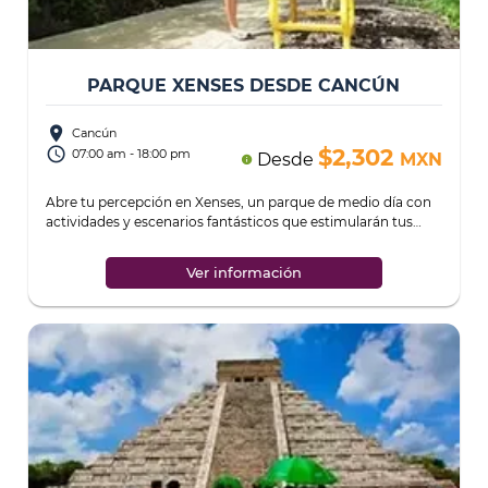
PARQUE XENSES DESDE CANCÚN
place
Cancún
access_time
$2,302
07:00 am - 18:00 pm
Desde
MXN
info
Abre tu percepción en Xenses, un parque de medio día con
actividades y escenarios fantásticos que estimularán tus
sentidos al máximo.
...
Ver información