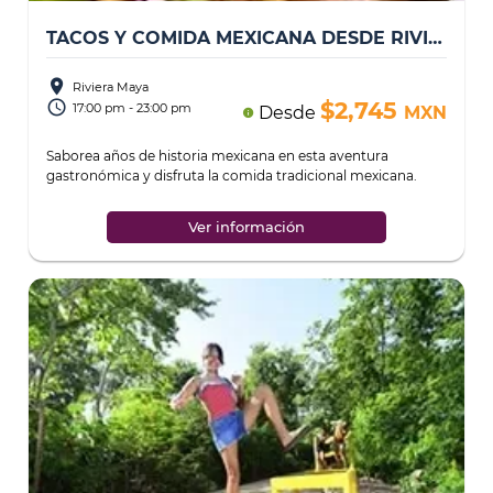
TACOS Y COMIDA MEXICANA DESDE RIVIERA MAYA
place
Riviera Maya
access_time
$2,745
17:00 pm - 23:00 pm
Desde
MXN
info
Saborea años de historia mexicana en esta aventura
gastronómica
y disfruta la comida tradicional mexicana.
...
Ver información