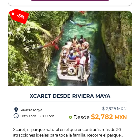
-
5%
XCARET DESDE RIVIERA MAYA
$ 2,929 MXN
place
Riviera Maya
access_time
$2,782
08:30 am - 21:00 pm
Desde
MXN
info
Xcaret, el parque natural en el que encontrarás más de 50
atracciones ideales para toda la familia. Recorre el parque