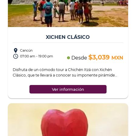
XICHEN CLÁSICO
place
Cancún
access_time
$3,039
07:00 am - 19:00 pm
Desde
MXN
info
Disfruta de un cómodo tour a Chichén Itzá con Xichén
Clásico, que te llevará a conocer su imponente pirámide
prehispánica y a un hermoso cenot
...
Ver información