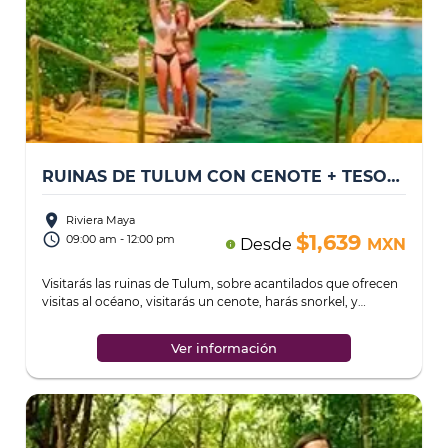
RUINAS DE TULUM CON CENOTE + TESOROS OCULTOS DE YAL-KÚ
place
Riviera Maya
access_time
$1,639
09:00 am - 12:00 pm
Desde
MXN
info
Visitarás las ruinas de Tulum, sobre acantilados que ofrecen
visitas al océano, visitarás un cenote, harás snorkel, y
disfrutarás de una delicios
...
Ver información