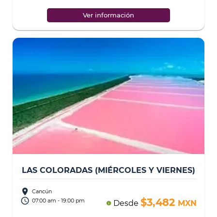
hasta encontrar la Torre Escé
...
Ver información
LAS COLORADAS (MIÉRCOLES Y VIERNES)
place
Cancún
access_time
$3,482
07:00 am - 19:00 pm
Desde
MXN
info