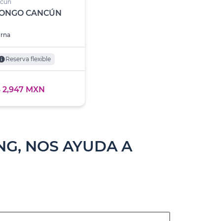
ncún
BONGO CANCÚN
urna
nfo
Reserva flexible
 2,947 MXN
G, NOS AYUDA A