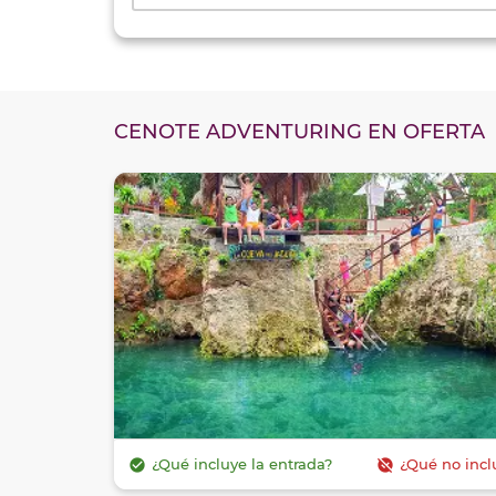
CENOTE ADVENTURING EN OFERTA
check_circle
unpublished
¿Qué incluye la entrada?
¿Qué no incl