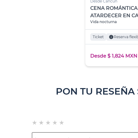
Desde Cancún
CENA ROMÁNTICA
ATARDECER EN C
Vida nocturna
Ticket
info
Reserva flexi
Desde $ 1,824 MXN
PON TU RESEÑA
★
★
★
★
★