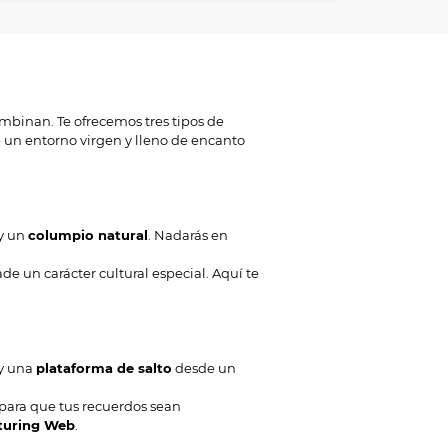
binan. Te ofrecemos tres tipos de
e un entorno virgen y lleno de encanto
y un
columpio natural
. Nadarás en
e un carácter cultural especial. Aquí te
y una
plataforma de salto
desde un
 para que tus recuerdos sean
turing Web
.