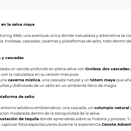
 en la selva maya
ring Web, una aventura única donde naturaleza y adrenalina se com
: tirolesas, cascadas, cavernas y plataformas de salto, todo dentro d
a y cascadas
rutarás un cenote profundo en plena selva con
tirolesa
,
dos cascadas
ás con la naturaleza en su versión más pura.
 una
caverna mística
, una cascada natural y un
tótem maya
que añad
cultos y disfrutarás de un salto en un ambiente lleno de magia.
ataforma de salto
 entorno selvático emblemático: una cascada, un
columpio natural
ión moderada dentro de la tranquilidad de la selva.
ustación de tequila
donde aprenderás sobre su historia y proceso. Y
 capturar fotos espectaculares durante la experiencia
Cenote Adven