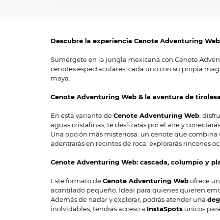
Descubre la experiencia Cenote Adventuring Web
Sumérgete en la jungla mexicana con Cenote Adventu
cenotes espectaculares, cada uno con su propia magia
maya.
Cenote Adventuring Web & la aventura de tiroles
En esta variante de
Cenote Adventuring Web
, disf
aguas cristalinas, te deslizarás por el aire y conectar
Una opción más misteriosa: un cenote que combina
adentrarás en recintos de roca, explorarás rincones o
Cenote Adventuring Web: cascada, columpio y pl
Este formato de
Cenote Adventuring Web
ofrece un
acantilado pequeño. Ideal para quienes quieren emoc
Además de nadar y explorar, podrás atender una
deg
inolvidables, tendrás acceso a
InstaSpots
únicos para