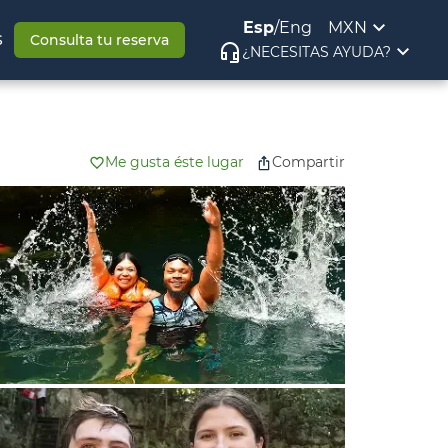
Esp
/
Eng
MXN
S
Consulta tu reserva
¿NECESITAS AYUDA?
Me gusta éste lugar
Compartir