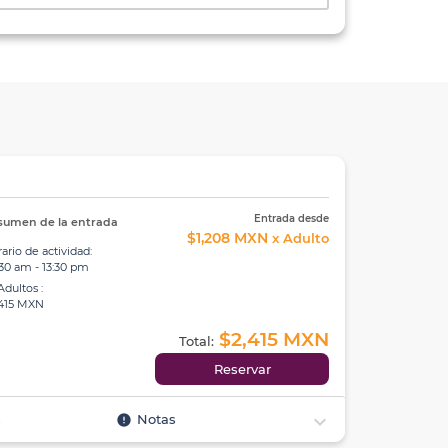
Entrada desde
sumen de la entrada
$1,208 MXN
x Adulto
ario de actividad:
30 am - 13:30 pm
Adultos :
,415 MXN
$2,415 MXN
Total:
Reservar
expand_more
error
s
Notas