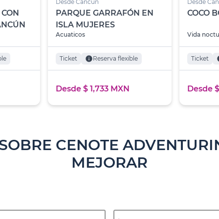
Desde Cancún
Desde Ca
 CON
PARQUE GARRAFÓN EN
COCO 
ANCÚN
ISLA MUJERES
Acuaticos
Vida noct
ble
Ticket
info
Reserva flexible
Ticket
i
Desde $ 1,733 MXN
Desde $
 SOBRE CENOTE ADVENTURIN
MEJORAR