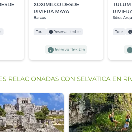
DESDE
XOXIMILCO DESDE
TULUM 
RIVIERA MAYA
RIVIER
Barcos
Sitios Arq
e
Tour
info
Reserva flexible
Tour
inf
info
inf
Reserva flexible
ES RELACIONADAS CON SELVATICA EN RI