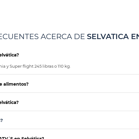
ECUENTES ACERCA DE
SELVATICA E
elvática?
ia y Super flight 245 libras o 110 kg.
ye alimentos?
lvática?
s?
ATV´S en Selvática?