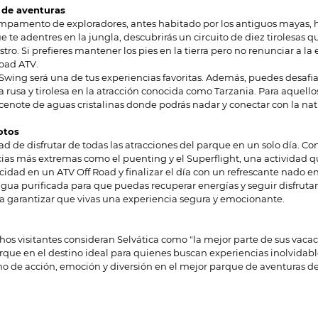
e de aventuras
campamento de exploradores, antes habitado por los antiguos mayas, 
 te adentres en la jungla, descubrirás un circuito de diez tirolesas q
ostro. Si prefieres mantener los pies en la tierra pero no renunciar a 
Road ATV.
 Swing será una de tus experiencias favoritas. Además, puedes desafiar
rusa y tirolesa en la atracción conocida como Tarzania. Para aquell
enote de aguas cristalinas donde podrás nadar y conectar con la nat
otos
dad de disfrutar de todas las atracciones del parque en un solo día. C
cias más extremas como el puenting y el Superflight, una actividad qu
ocidad en un ATV Off Road y finalizar el día con un refrescante nado 
agua purificada para que puedas recuperar energías y seguir disfrut
garantizar que vivas una experiencia segura y emocionante.
os visitantes consideran Selvática como "la mejor parte de sus vac
arque en el destino ideal para quienes buscan experiencias inolvidabl
no de acción, emoción y diversión en el mejor parque de aventuras de 