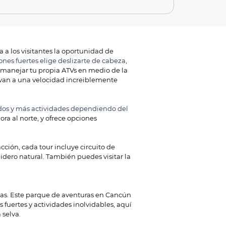
 a los visitantes la oportunidad de
ones fuertes elige deslizarte de cabeza,
de manejar tu propia ATVs en medio de la
ue van a una velocidad increiblemente
vados y más actividades dependiendo del
ra al norte, y ofrece opciones
cción, cada tour incluye circuito de
dero natural. También puedes visitar la
adas. Este parque de aventuras en Cancún
s fuertes y actividades inolvidables, aquí
 selva.