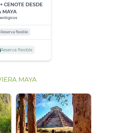
+ CENOTE DESDE
A MAYA
ueológicos
o
Reserva flexible
o
Reserva flexible
VIERA MAYA