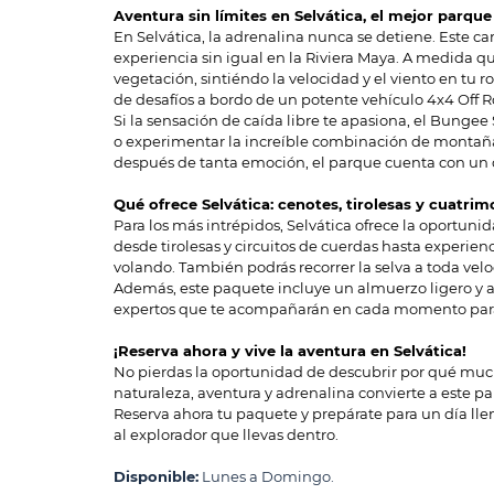
Aventura sin límites en Selvática, el mejor parqu
En Selvática, la adrenalina nunca se detiene. Este 
experiencia sin igual en la Riviera Maya. A medida que
vegetación, sintiéndo la velocidad y el viento en tu r
de desafíos a bordo de un potente vehículo 4x4 Off 
Si la sensación de caída libre te apasiona, el Bungee
o experimentar la increíble combinación de montaña 
después de tanta emoción, el parque cuenta con un c
Qué ofrece Selvática: cenotes, tirolesas y cuatrim
Para los más intrépidos, Selvática ofrece la oportuni
desde tirolesas y circuitos de cuerdas hasta experien
volando. También podrás recorrer la selva a toda vel
Además, este paquete incluye un almuerzo ligero y 
expertos que te acompañarán en cada momento para 
¡Reserva ahora y vive la aventura en Selvática!
No pierdas la oportunidad de descubrir por qué much
naturaleza, aventura y adrenalina convierte a este p
Reserva ahora tu paquete y prepárate para un día lle
al explorador que llevas dentro.
Disponible:
Lunes a Domingo.