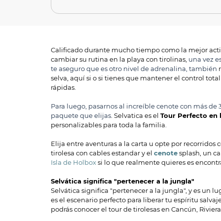
Calificado durante mucho tiempo como la mejor activ
cambiar su rutina en la playa con tirolinas,
una vez es
te aseguro que es otro nivel de adrenalina, también
selva, aquí si o si tienes que mantener el control to
rápidas.
Para luego, pasarnos al increíble cenote con más de 
paquete que elijas
. Selvatica es el
Tour Perfecto en 
personalizables para toda la familia.
Elija entre aventuras a la carta u opte por recorrido
tirolesa con cables estandar y el
cenote
splash, un ca
Isla de Holbox
si lo que realmente quieres es encontr
Selvática significa "pertenecer a la jungla"
Selvática significa "pertenecer a la jungla", y es un
es el escenario perfecto para liberar tu espíritu salv
podrás conocer el tour de tirolesas en Cancún, Rivie