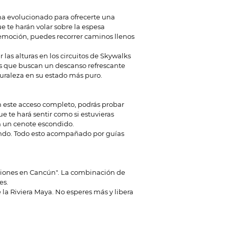
ha evolucionado para ofrecerte una
ue te harán volar sobre la espesa
la emoción, puedes recorrer caminos llenos
 las alturas en los circuitos de Skywalks
os que buscan un descanso refrescante
uraleza en su estado más puro.
on este acceso completo, podrás probar
e te hará sentir como si estuvieras
en un cenote escondido.
ando. Todo esto acompañado por guías
aciones en Cancún". La combinación de
es.
la Riviera Maya. No esperes más y libera