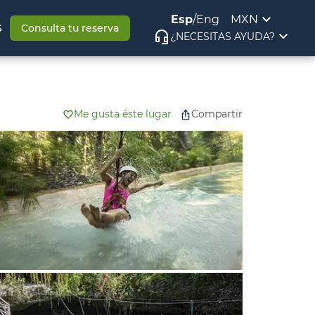
Esp
/
Eng
MXN
S
Consulta tu reserva
¿NECESITAS AYUDA?
Me gusta éste lugar
Compartir