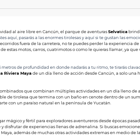
idad al aire libre en Cancún, el parque de aventuras
Selvatica
brinda
tes aquí, pasarás a las enormes tirolesas y aquí si te gustan las emoci
recorridos fuera de la carretera, no te puedes perder la experiencia 
tal de estas motos, carros, cuatrimotos o como le quieras llamar, ya q
3 metros de profundidad en donde nadarás a tu ritmo, te tirarás cla
la Riviera Maya
de un día lleno de acción desde Cancún, a solo una ho
s combinados que combinan múltiples actividades en un día lleno de a
ble de tirolesa que termina con un baño en cenote dentro de un sumi
arte con un paraíso natural en la península de Yucatán.
 lugar mágico y fértil para exploradores aventureros desde épocas pas
aje y disfrutar de experiencias llenas de adrenalina. Si buscas emocione
ra Maya, además de muchas otras actividades extremas en medio de la