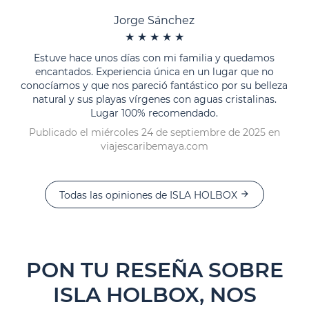
Jorge Sánchez
★
★
★
★
★
Estuve hace unos días con mi familia y quedamos
encantados. Experiencia única en un lugar que no
conocíamos y que nos pareció fantástico por su belleza
natural y sus playas vírgenes con aguas cristalinas.
Lugar 100% recomendado.
Publicado el miércoles 24 de septiembre de 2025 en
viajescaribemaya.com
Todas las opiniones de ISLA HOLBOX
arrow_forward
PON TU RESEÑA SOBRE
ISLA HOLBOX, NOS