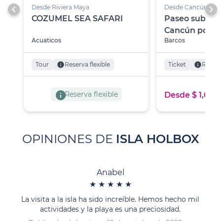
chevron_left
chevron_right
Desde Riviera Maya
Desde Cancún
COZUMEL SEA SAFARI
Paseo submar
Cancún por el
Acuaticos
Barcos
Subsee Explo
Tour
info
Reserva flexible
Ticket
info
Reserv
info
Reserva flexible
Desde $ 1,06
OPINIONES DE
ISLA HOLBOX
Anabel
★
★
★
★
★
La visita a la isla ha sido increíble. Hemos hecho mil
actividades y la playa es una preciosidad.