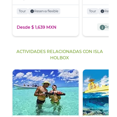
Tour
info
Reserva flexible
Tour
info
Reserva 
info
Reserva
Desde $ 1,639 MXN
ACTIVIDADES RELACIONADAS CON ISLA
HOLBOX