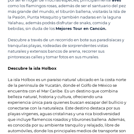
por ser el hogar de muchas especies, principalmente
aves
como los flamingos rosas, además de ser el santuario del pez
más grande del mundo, el tiburón ballena, visitarás la Isla de
la Pasión, Punta Mosquito y también nadaras en la laguna
Yalahau, además podrás disfrutar de snaks, comida y
bebidas, sin duda de los
Mejores Tour en Cancún.
Descubre a través de un recorrido en bote sus paradisíacas y
tranquilas playas, rodeadas de sorprendentes vistas
naturales y extensos bancos de arena, recorrer sus
pintorescas calles y tomar fotos en sus murales.
Descubre la isla Holbox
La isla Holbox es un paraíso natural ubicado en la costa norte
de la península de Yucatán, donde el Golfo de México se
encuentra con el Mar Caribe. Es un destino que combina
belleza natural, historia y cultura, ofreciendo una
experiencia única para quienes buscan escapar del bullicio y
conectarse con la naturaleza. Este destino destaca por sus
playas vírgenes, aguas cristalinas y una rica biodiversidad
que incluye flamencos rosados y tiburones ballena. Además,
es conocida por su ambiente tranquilo y relajado, libre de
automóviles, donde los principales medios de transporte son