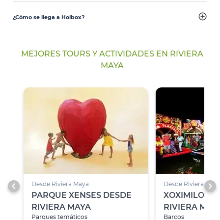
¿Cómo se llega a Holbox?
MEJORES TOURS Y ACTIVIDADES EN RIVIERA
MAYA
chevron_left
chevron_right
Desde Riviera Maya
Desde Riviera May
PARQUE XENSES DESDE
XOXIMILCO D
RIVIERA MAYA
RIVIERA MAY
Parques temáticos
Barcos