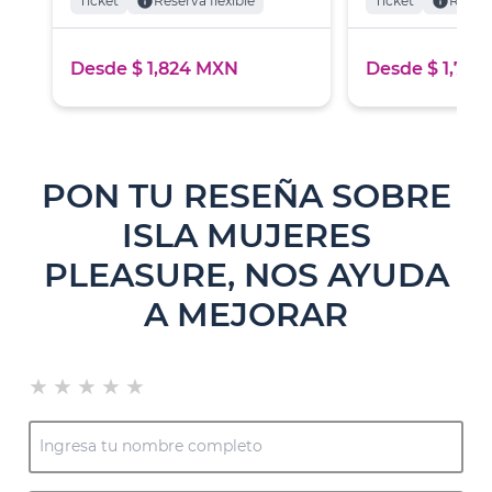
Ticket
info
Reserva flexible
Ticket
info
Reserv
Desde $ 1,824 MXN
Desde $ 1,73
PON TU RESEÑA SOBRE
ISLA MUJERES
PLEASURE, NOS AYUDA
A MEJORAR
★
★
★
★
★