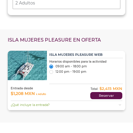
2 Adultos
ISLA MUJERES PLEASURE EN OFERTA
ISLA MUJERES PLEASURE WEB
Horarios disponibles para la actividad
09:00 am - 18:00 pm
12:00 pm - 19:00 pm
$2,415 MXN
Entrada desde
Total:
$1,208 MXN
x Adulto
Reservar
expand_more
¿Qué incluye la entrada?