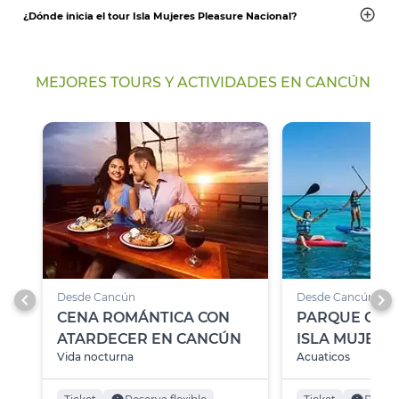
¿Dónde inicia el tour Isla Mujeres Pleasure Nacional?
MEJORES TOURS Y ACTIVIDADES EN CANCÚN
chevron_left
chevron_right
Desde Cancún
Desde Cancún
CENA ROMÁNTICA CON
PARQUE GAR
ATARDECER EN CANCÚN
ISLA MUJERE
Vida nocturna
Acuaticos